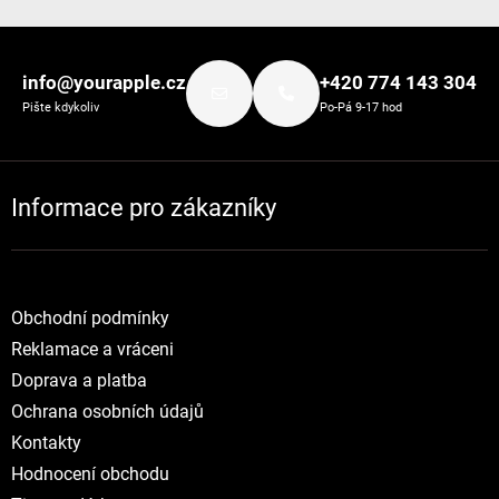
Zápatí
info@yourapple.cz
+420 774 143 304
Pište kdykoliv
Po-Pá 9-17 hod
Informace pro zákazníky
Obchodní podmínky
Reklamace a vráceni
Doprava a platba
Ochrana osobních údajů
Kontakty
Hodnocení obchodu