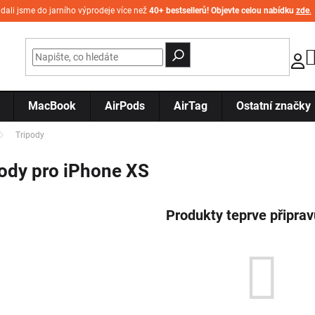
idali jsme do jarního výprodeje více než
40+ bestsellerů! Objevte celou nabídku
zde
.
MacBook
AirPods
AirTag
Ostatní značky
Tripody
ody pro iPhone XS
Produkty teprve připra