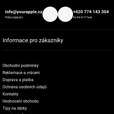
Zápatí
info@yourapple.cz
+420 774 143 304
Pište kdykoliv
Po-Pá 9-17 hod
Informace pro zákazníky
Obchodní podmínky
Reklamace a vráceni
Doprava a platba
Ochrana osobních údajů
Kontakty
Hodnocení obchodu
Tipy na dárky