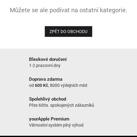
Můžete se ale podívat na ostatní kategorie.
NOVINKY
ZPĚT DO OBCHODU
Bleskové doručení
1-2 pracovní dny
Doprava zdarma
od
600 Kč
, 8000 výdejních míst
Spolehlivý obchod
Přes 60tis. spokojených zákazníků
yourApple Premium
Věrnostní systém plný výhod