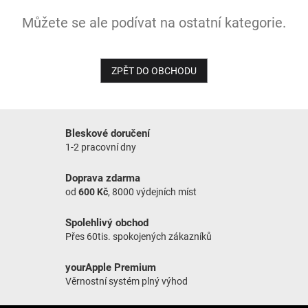
Můžete se ale podívat na ostatní kategorie.
NOVINKY
ZPĚT DO OBCHODU
Bleskové doručení
1-2 pracovní dny
Doprava zdarma
od
600 Kč
, 8000 výdejních míst
Spolehlivý obchod
Přes 60tis. spokojených zákazníků
yourApple Premium
Věrnostní systém plný výhod