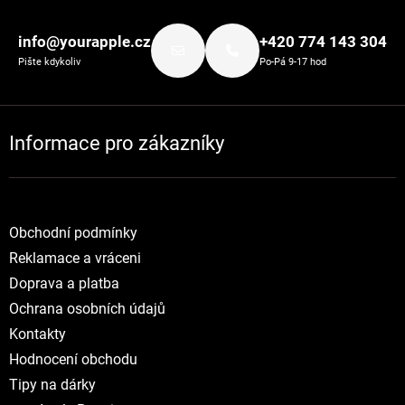
Zápatí
info@yourapple.cz
+420 774 143 304
Pište kdykoliv
Po-Pá 9-17 hod
Informace pro zákazníky
Obchodní podmínky
Reklamace a vráceni
Doprava a platba
Ochrana osobních údajů
Kontakty
Hodnocení obchodu
Tipy na dárky