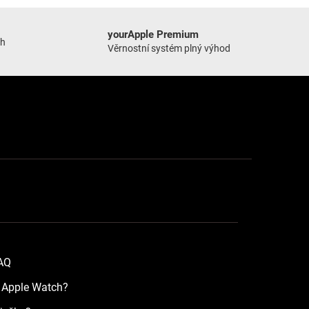
yourApple Premium
ch
Věrnostní systém plný výhod
FAQ
a Apple Watch?