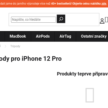
idali jsme do jarního výprodeje více než
40+ bestsellerů! Objevte celou nabídku
zde
.
MacBook
AirPods
AirTag
Ostatní značky
í
Tripody
ody pro iPhone 12 Pro
Produkty teprve připra