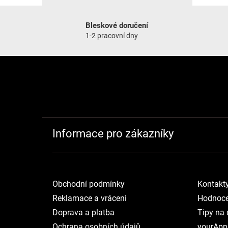
Bleskové doručení
1-2 pracovní dny
Zápatí
Informace pro zákazníky
Obchodní podmínky
Kontakt
Reklamace a vráceni
Hodnoce
Doprava a platba
Tipy na 
Ochrana osobních údajů
yourApp