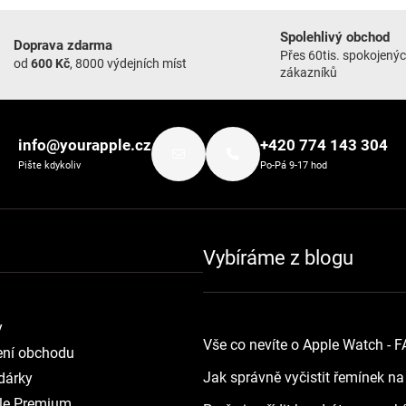
Spolehlivý obchod
Doprava zdarma
Přes 60tis. spokojený
od
600 Kč
, 8000 výdejních míst
zákazníků
info@yourapple.cz
+420 774 143 304
Pište kdykoliv
Po-Pá 9-17 hod
Vybíráme z blogu
y
Vše co nevíte o Apple Watch - 
ní obchodu
Jak správně vyčistit řemínek n
dárky
le Premium