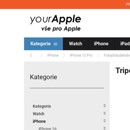
Přejít na obsah
Př
Kategorie
Watch
iPhone
iPad
Domů
iPhone
iPhone 12 Pro
Fotopříslušenstv
Postranní panel
Trip
Kategorie
Přeskočit kategorie
Kategorie
Watch
iPhone
iPhone 16