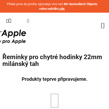
Přejít na obsah
Přidali jsme do jarního výprodeje více než
40+ bestsellerů! Objevte
celou nabídku
zde
.
KATEGORIE
WATCH
IPHONE
IPAD
Řemínky pro chytré hodinky 22mm
MACBOOK
milánský tah
AIRPODS
AIRTAG
Produkty teprve připravujeme.
OSTATNÍ
ZNAČKY
%
AKČNÍ
ZBOŽÍ