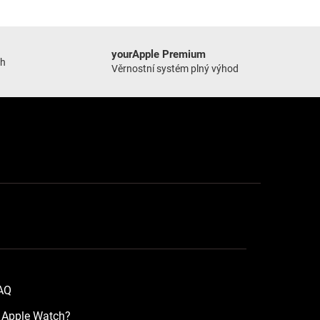
yourApple Premium
ch
Věrnostní systém plný výhod
FAQ
a Apple Watch?