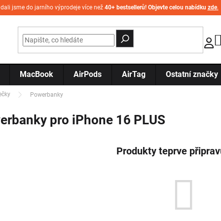
idali jsme do jarního výprodeje více než
40+ bestsellerů! Objevte celou nabídku
zde
.
MacBook
AirPods
AirTag
Ostatní značky
ečky
Powerbanky
erbanky pro iPhone 16 PLUS
Produkty teprve připra