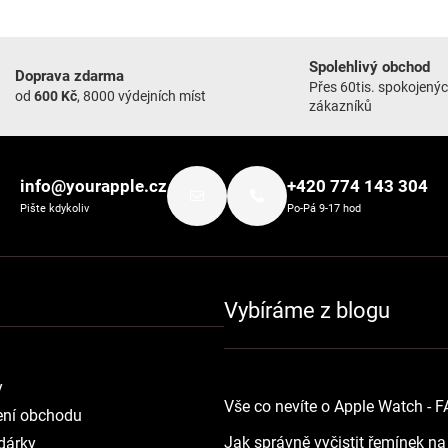
Spolehlivý obchod
Doprava zdarma
Přes 60tis. spokojený
od
600 Kč
, 8000 výdejních míst
zákazníků
info@yourapple.cz
+420 774 143 304
Pište kdykoliv
Po-Pá 9-17 hod
Vybíráme z blogu
y
Vše co nevíte o Apple Watch - 
ní obchodu
Jak správně vyčistit řemínek n
dárky