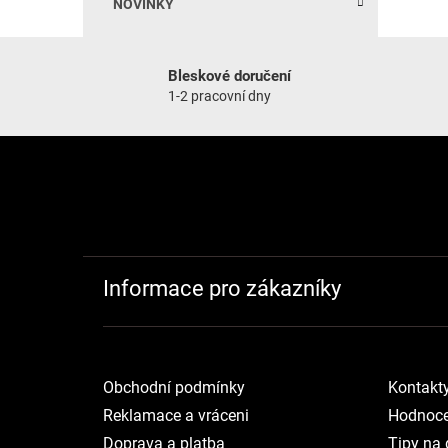
NOVINKY
Bleskové doručení
1-2 pracovní dny
Zápatí
Informace pro zákazníky
Obchodní podmínky
Kontakt
Reklamace a vráceni
Hodnoce
Doprava a platba
Tipy na 