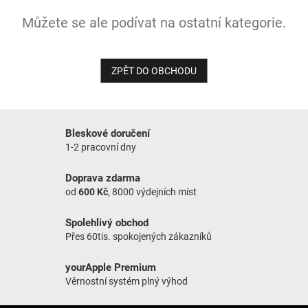
Můžete se ale podívat na ostatní kategorie.
NOVINKY
ZPĚT DO OBCHODU
Bleskové doručení
1-2 pracovní dny
Doprava zdarma
od
600 Kč
, 8000 výdejních míst
Spolehlivý obchod
Přes 60tis. spokojených zákazníků
yourApple Premium
Věrnostní systém plný výhod