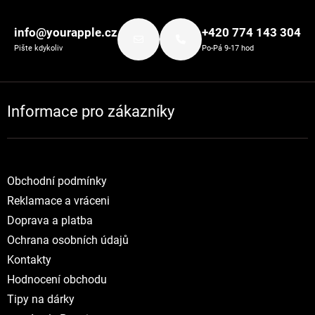
Zápatí
info@yourapple.cz
+420 774 143 304
Pište kdykoliv
Po-Pá 9-17 hod
Informace pro zákazníky
Obchodní podmínky
Reklamace a vráceni
Doprava a platba
Ochrana osobních údajů
Kontakty
Hodnocení obchodu
Tipy na dárky