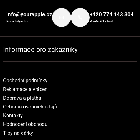
Zápatí
info@yourapple.cz
+420 774 143 304
Pište kdykoliv
Po-Pá 9-17 hod
Informace pro zákazníky
Obchodní podmínky
Reklamace a vráceni
Doprava a platba
Ochrana osobních údajů
Kontakty
Hodnocení obchodu
Tipy na dárky