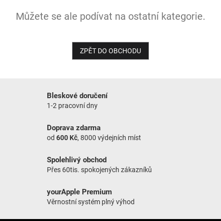
Můžete se ale podívat na ostatní kategorie.
NOVINKY
ZPĚT DO OBCHODU
Bleskové doručení
1-2 pracovní dny
Doprava zdarma
od
600 Kč
, 8000 výdejních míst
Spolehlivý obchod
Přes 60tis. spokojených zákazníků
yourApple Premium
Věrnostní systém plný výhod