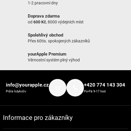
1-2 pracovní dny
Doprava zdarma
od
600 Kč
, 8000 výdejních míst
Spolehlivý obchod
Přes 60tis. spokojených zákazníků
yourApple Premium
Věrnostní systém plný výhod
Zápatí
info@yourapple.cz
+420 774 143 304
Pište kdykoliv
Po-Pá 9-17 hod
Informace pro zákazníky