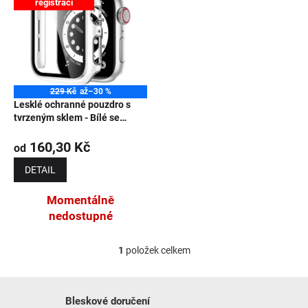
registraci
NOVINKY
229 Kč
až
–30 %
Lesklé ochranné pouzdro s
tvrzeným sklem - Bílé se
stříbrným obrysem
160,30 Kč
od
DETAIL
Momentálně
nedostupné
1
položek celkem
Ovládací prvky výpisu
Bleskové doručení