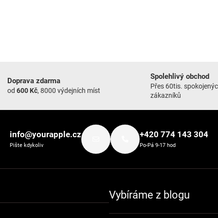
Spolehlivý obchod
Doprava zdarma
Přes 60tis. spokojený
od
600 Kč
, 8000 výdejních míst
zákazníků
info@yourapple.cz
+420 774 143 304
Pište kdykoliv
Po-Pá 9-17 hod
Vybíráme z blogu