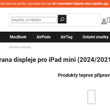
idali jsme do jarního výprodeje více než
40+ bestsellerů! Objevte celou nabídku
zde
.
MacBook
AirPods
AirTag
Ostatní značky
Ochrana displeje
ana displeje pro iPad mini (2024/202
Produkty teprve připra