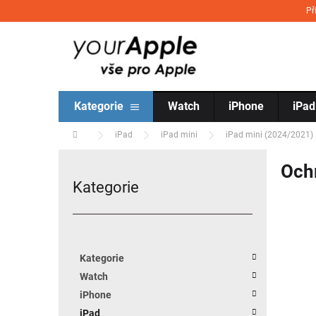
Přejít na obsah
Př
Kategorie
Watch
iPhone
iPad
Domů
iPad
iPad mini
iPad mini (2024/2021)
Postranní panel
Ochr
Kategorie
Přeskočit kategorie
Kategorie
Watch
iPhone
iPad