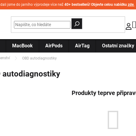
idali jsme do jarního výprodeje více než
40+ bestsellerů! Objevte celou nabídku
zde
.
MacBook
AirPods
AirTag
Ostatní značky
enství
OBD autodiagnostiky
 autodiagnostiky
Produkty teprve připra