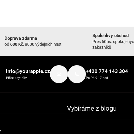
Spolehlivý obchod
Doprava zdarma
Přes 60tis. spokojený
od
600 Kč
, 8000 výdejních míst
zákazníků
info@yourapple.cz
+420 774 143 304
Pište kdykoliv
Po-Pá 9-17 hod
Vybíráme z blogu
y