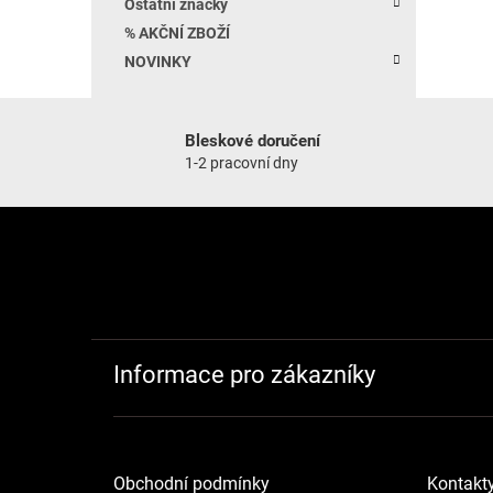
Ostatní značky
% AKČNÍ ZBOŽÍ
NOVINKY
Bleskové doručení
1-2 pracovní dny
Zápatí
Informace pro zákazníky
Obchodní podmínky
Kontakt