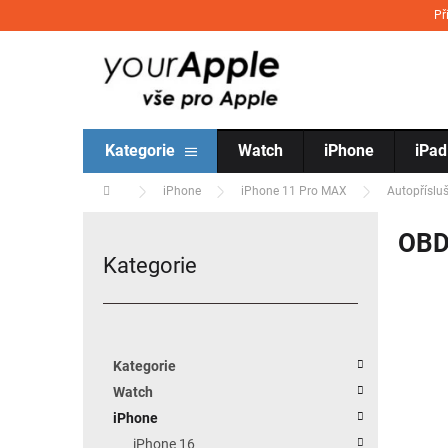
Přejít na obsah
Př
Kategorie
Watch
iPhone
iPad
Domů
iPhone
iPhone 11 Pro MAX
Autopřísluš
Postranní panel
OBD
Kategorie
Přeskočit kategorie
Kategorie
Watch
iPhone
iPhone 16