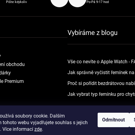
Pište kdykoliv
Po-Pá 9-17 hod
Vybíráme z blogu
y
Vše co nevíte o Apple Watch - 
ní obchodu
Jak správně vyčistit řemínek n
dárky
le Premium
Proč si pořídit bezdrátovou nab
Jak vybrat typ řemínku pro chyt
oužívá soubory cookie. Dalším
Odmítnout
 tohoto webu vyjadřujete souhlas s jejich
. Více informací
zde
.
Vytvořil Shoptet
Copyright 2026
yourApple.cz
. Všechna práva vyh