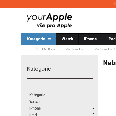
Přejít na obsah
Př
Kategorie
Watch
iPhone
iPad
Domů
MacBook
MacBook Pro
Macbook Pro 1
Postranní panel
Nab
Kategorie
Přeskočit kategorie
Kategorie
Watch
iPhone
iPad