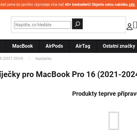
idali jsme do jarního výprodeje více než
40+ bestsellerů! Objevte celou nabídku
zde
.
MacBook
AirPods
AirTag
Ostatní značky
6 (2021-2024)
Nabíječky
íječky pro MacBook Pro 16 (2021-202
Produkty teprve připra