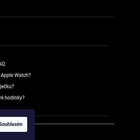
FAQ
a Apple Watch?
íječku?
ré hodinky?
Souhlasím
razena.