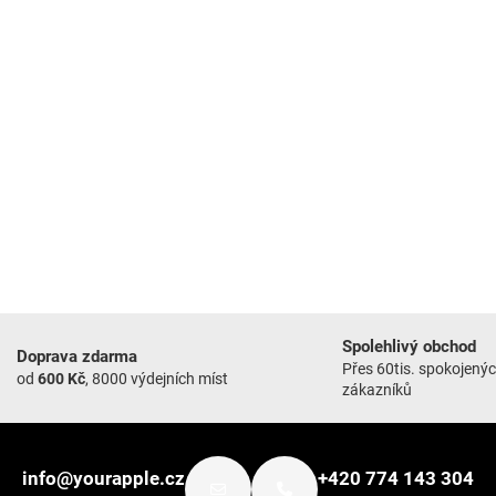
Spolehlivý obchod
Doprava zdarma
Přes 60tis. spokojený
od
600 Kč
, 8000 výdejních míst
zákazníků
info@yourapple.cz
+420 774 143 304