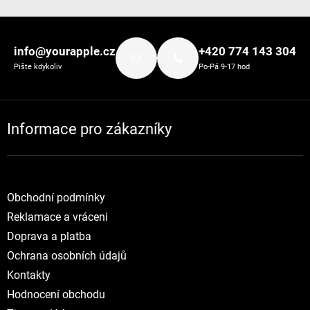
Zápatí
info@yourapple.cz
+420 774 143 304
Pište kdykoliv
Po-Pá 9-17 hod
Informace pro zákazníky
Obchodní podmínky
Reklamace a vráceni
Doprava a platba
Ochrana osobních údajů
Kontakty
Hodnocení obchodu