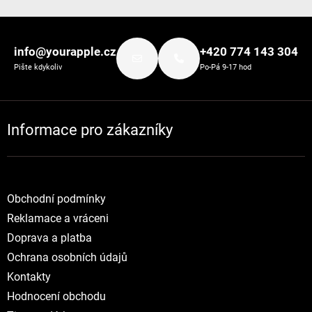
Zápatí
info@yourapple.cz
+420 774 143 304
Pište kdykoliv
Po-Pá 9-17 hod
Informace pro zákazníky
Obchodní podmínky
Reklamace a vráceni
Doprava a platba
Ochrana osobních údajů
Kontakty
Hodnocení obchodu