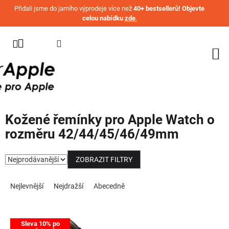
Přejít na obsah
Přidali jsme do jarního výprodeje více než
40+ bestsellerů! Objevte
celou nabídku
zde
.
KATEGORIE
WATCH
IPHONE
IPAD
Kožené řemínky pro Apple Watch o
MACBOOK
rozměru 42/44/45/46/49mm
AIRPODS
ZOBRAZIT FILTRY
AIRTAG
Řazení produktů
OSTATNÍ
Nejlevnější
Nejdražší
Abecedně
ZNAČKY
%
Výpis produktů
AKČNÍ
Sleva 10% po
ZBOŽÍ