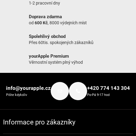
1-2 pracovní dny
Doprava zdarma
od
600 Kč
, 8000 výdejních míst
Spolehlivý obchod
Přes 60tis. spokojených zákazníků
yourApple Premium
Věrnostní systém plný výhod
Zápatí
info@yourapple.cz
+420 774 143 304
Pište kdykoliv
Po-Pá 9-17 hod
Informace pro zákazníky