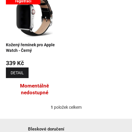
registraci
NOVINKY
Kožený řemínek pro Apple
Watch - Černý
339 Kč
DETAIL
Momentálně
nedostupné
1
položek celkem
Ovládací prvky výpisu
Bleskové doručení