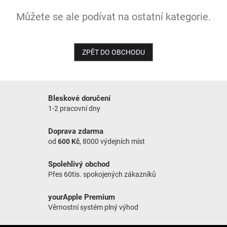
Můžete se ale podívat na ostatní kategorie.
NOVINKY
ZPĚT DO OBCHODU
Bleskové doručení
1-2 pracovní dny
Doprava zdarma
od
600 Kč
, 8000 výdejních míst
Spolehlivý obchod
Přes 60tis. spokojených zákazníků
yourApple Premium
Věrnostní systém plný výhod