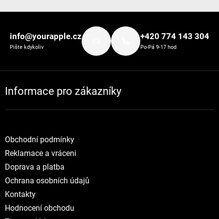
Zápatí
info@yourapple.cz
+420 774 143 304
Pište kdykoliv
Po-Pá 9-17 hod
Informace pro zákazníky
Obchodní podmínky
Reklamace a vráceni
Doprava a platba
Ochrana osobních údajů
Kontakty
Hodnocení obchodu