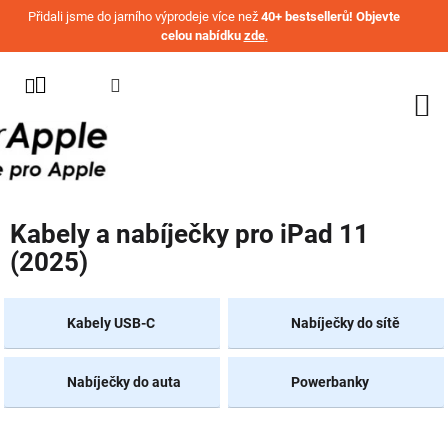
Přejít na obsah
Přidali jsme do jarního výprodeje více než
40+ bestsellerů! Objevte
celou nabídku
zde
.
KATEGORIE
WATCH
IPHONE
IPAD
Kabely a nabíječky pro iPad 11
MACBOOK
(2025)
AIRPODS
AIRTAG
Kabely USB-C
Nabíječky do sítě
OSTATNÍ
ZNAČKY
Nabíječky do auta
Powerbanky
%
AKČNÍ
ZBOŽÍ