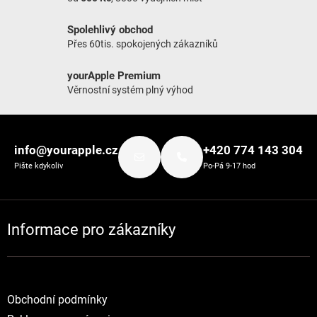
Spolehlivý obchod
Přes 60tis. spokojených zákazníků
yourApple Premium
Věrnostní systém plný výhod
Zápatí
info@yourapple.cz
+420 774 143 304
Pište kdykoliv
Po-Pá 9-17 hod
Informace pro zákazníky
Obchodní podmínky