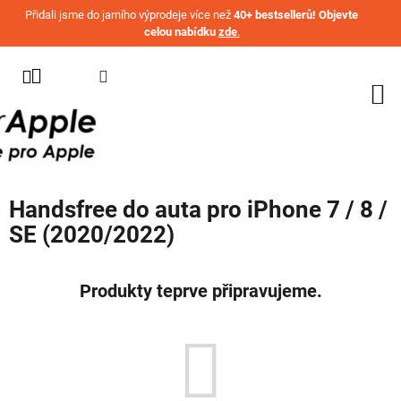
Přejít na obsah
Přidali jsme do jarního výprodeje více než
40+ bestsellerů! Objevte
celou nabídku
zde
.
KATEGORIE
WATCH
IPHONE
IPAD
Handsfree do auta pro iPhone 7 / 8 /
MACBOOK
SE (2020/2022)
AIRPODS
AIRTAG
Produkty teprve připravujeme.
OSTATNÍ
ZNAČKY
%
AKČNÍ
ZBOŽÍ