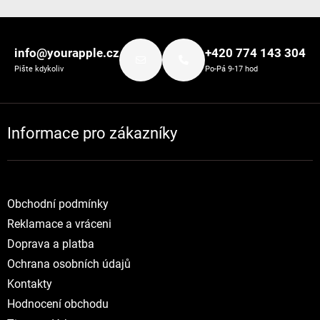
Zápatí
info@yourapple.cz
+420 774 143 304
Pište kdykoliv
Po-Pá 9-17 hod
Informace pro zákazníky
Obchodní podmínky
Reklamace a vráceni
Doprava a platba
Ochrana osobních údajů
Kontakty
Hodnocení obchodu