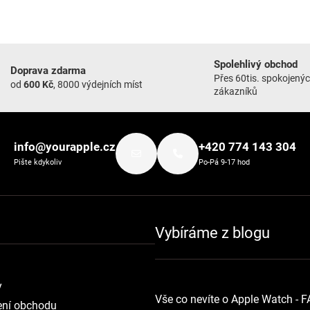
Spolehlivý obchod
Doprava zdarma
Přes 60tis. spokojený
od
600 Kč
, 8000 výdejních míst
zákazníků
info@yourapple.cz
+420 774 143 304
Pište kdykoliv
Po-Pá 9-17 hod
Vybíráme z blogu
y
Vše co nevíte o Apple Watch - 
ní obchodu