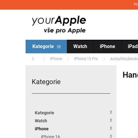
Přejít na obsah
Př
Kategorie
Watch
iPhone
iPad
Domů
iPhone
iPhone 15 Pro
Autopříslušenstv
Postranní panel
Hand
Kategorie
Přeskočit kategorie
Kategorie
Watch
iPhone
iPhone 16