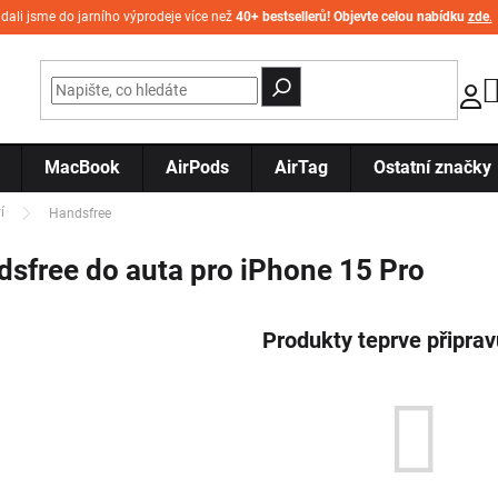
idali jsme do jarního výprodeje více než
40+ bestsellerů! Objevte celou nabídku
zde
.
MacBook
AirPods
AirTag
Ostatní značky
í
Handsfree
sfree do auta pro iPhone 15 Pro
Produkty teprve připra