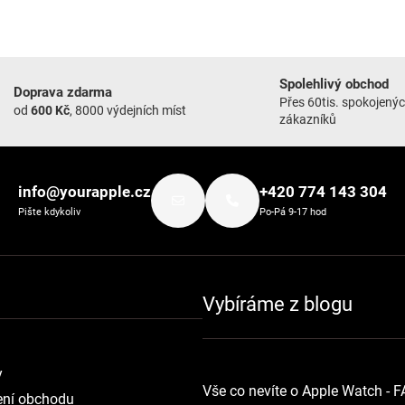
Spolehlivý obchod
Doprava zdarma
Přes 60tis. spokojený
od
600 Kč
, 8000 výdejních míst
zákazníků
info@yourapple.cz
+420 774 143 304
Pište kdykoliv
Po-Pá 9-17 hod
Vybíráme z blogu
y
Vše co nevíte o Apple Watch - 
ní obchodu