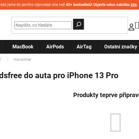
idali jsme do jarního výprodeje více než
40+ bestsellerů! Objevte celou nabídku
zde
.
MacBook
AirPods
AirTag
Ostatní značky
í
Handsfree
sfree do auta pro iPhone 13 Pro
Produkty teprve připra