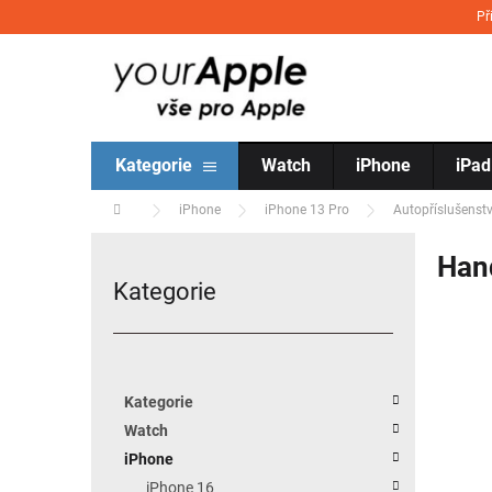
Přejít na obsah
Př
Kategorie
Watch
iPhone
iPad
Domů
iPhone
iPhone 13 Pro
Autopříslušenstv
Postranní panel
Hand
Kategorie
Přeskočit kategorie
Kategorie
Watch
iPhone
iPhone 16