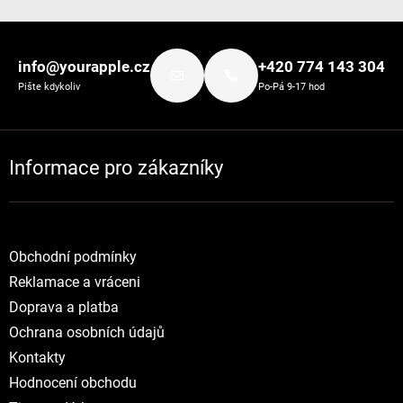
Zápatí
info@yourapple.cz
+420 774 143 304
Pište kdykoliv
Po-Pá 9-17 hod
Informace pro zákazníky
Obchodní podmínky
Reklamace a vráceni
Doprava a platba
Ochrana osobních údajů
Kontakty
Hodnocení obchodu