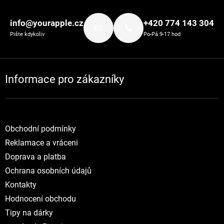
Zápatí
info@yourapple.cz
+420 774 143 304
Pište kdykoliv
Po-Pá 9-17 hod
Informace pro zákazníky
Obchodní podmínky
Reklamace a vráceni
Doprava a platba
Ochrana osobních údajů
Kontakty
Hodnocení obchodu
Tipy na dárky