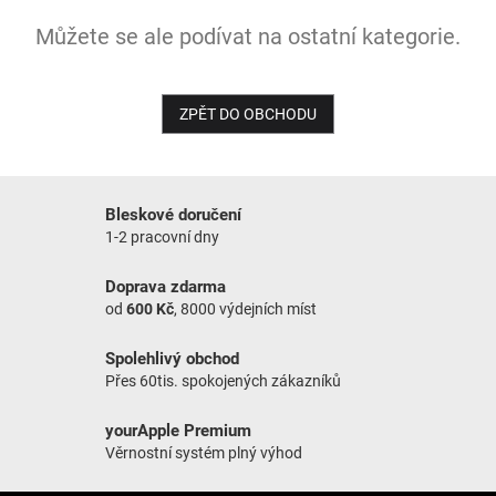
Můžete se ale podívat na ostatní kategorie.
NOVINKY
ZPĚT DO OBCHODU
Bleskové doručení
1-2 pracovní dny
Doprava zdarma
od
600 Kč
, 8000 výdejních míst
Spolehlivý obchod
Přes 60tis. spokojených zákazníků
yourApple Premium
Věrnostní systém plný výhod