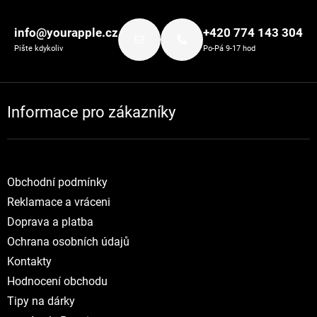
Zápatí
info@yourapple.cz
+420 774 143 304
Pište kdykoliv
Po-Pá 9-17 hod
Informace pro zákazníky
Obchodní podmínky
Reklamace a vráceni
Doprava a platba
Ochrana osobních údajů
Kontakty
Hodnocení obchodu
Tipy na dárky