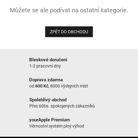
Můžete se ale podívat na ostatní kategorie.
NOVINKY
ZPĚT DO OBCHODU
Bleskové doručení
1-2 pracovní dny
Doprava zdarma
od
600 Kč
, 8000 výdejních míst
Spolehlivý obchod
Přes 60tis. spokojených zákazníků
yourApple Premium
Věrnostní systém plný výhod