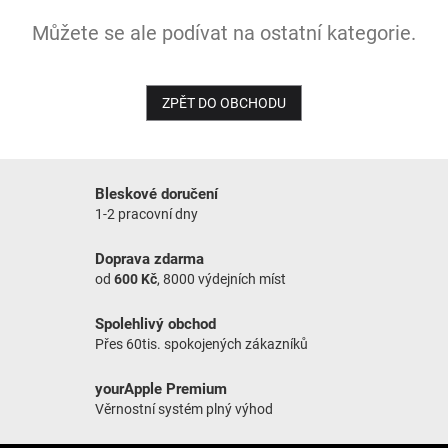
Můžete se ale podívat na ostatní kategorie.
NOVINKY
ZPĚT DO OBCHODU
Bleskové doručení
1-2 pracovní dny
Doprava zdarma
od
600 Kč
, 8000 výdejních míst
Spolehlivý obchod
Přes 60tis. spokojených zákazníků
yourApple Premium
Věrnostní systém plný výhod