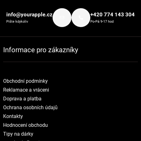
Zápatí
info@yourapple.cz
+420 774 143 304
Pište kdykoliv
Po-Pá 9-17 hod
Informace pro zákazníky
Obchodní podmínky
Reklamace a vráceni
Doprava a platba
Ochrana osobních údajů
Kontakty
Hodnocení obchodu
Tipy na dárky