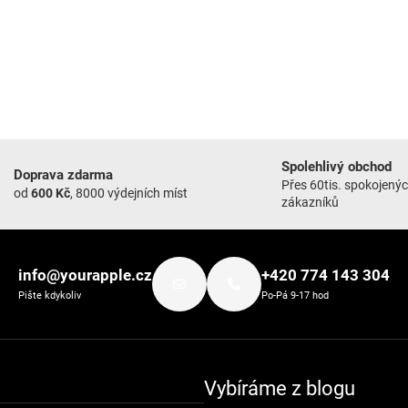
Spolehlivý obchod
Doprava zdarma
Přes 60tis. spokojený
od
600 Kč
, 8000 výdejních míst
zákazníků
info@yourapple.cz
+420 774 143 304
Pište kdykoliv
Po-Pá 9-17 hod
Vybíráme z blogu