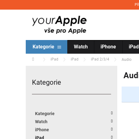
Přejít na obsah
Př
Kategorie
Watch
iPhone
iPad
Domů
iPad
iPad
iPad 2/3/4
Audio
Postranní panel
Audi
Kategorie
Přeskočit kategorie
Kategorie
Watch
iPhone
iPad