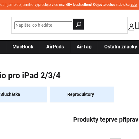
idali jsme do jarního výprodeje více než
40+ bestsellerů! Objevte celou nabídku
zde
.
MacBook
AirPods
AirTag
Ostatní značky
o pro iPad 2/3/4
Sluchátka
Reproduktory
Produkty teprve připra