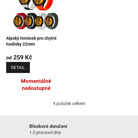
NOVINKY
Alpský řemínek pro chytré
hodinky 22mm
259 Kč
od
DETAIL
Momentálně
nedostupné
1
položek celkem
Ovládací prvky výpisu
Bleskové doručení
1-2 pracovní dny