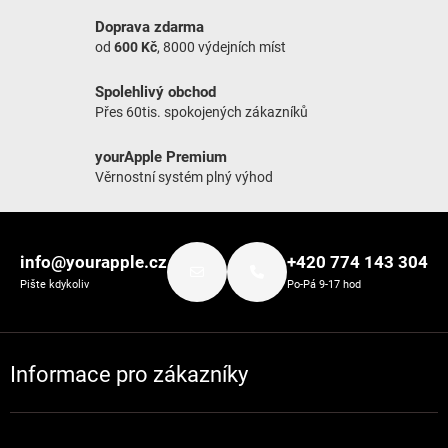
Doprava zdarma
od
600 Kč
, 8000 výdejních míst
Spolehlivý obchod
Přes 60tis. spokojených zákazníků
yourApple Premium
Věrnostní systém plný výhod
Zápatí
info@yourapple.cz
+420 774 143 304
Pište kdykoliv
Po-Pá 9-17 hod
Informace pro zákazníky